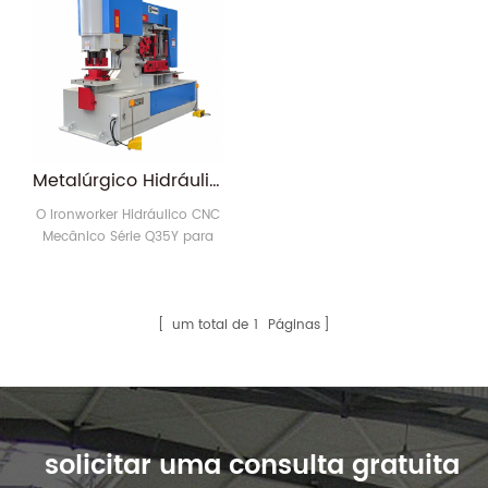
perfuração, flexão,
retangular; chapa de aço,
cisalhamento,
aço plano, aço angular,
entalhamento, etc.
ranhura em C,
puncionamento de aço em
forma de h; dobragem da
placa de aço; corte, entalhe
e dobra do aço em ângulo;
Barra plana, redonda,
Metalúrgico Hidráulico Série Q35Y
quadrada, canal em forma
de C, viga em I, barra8
O Ironworker Hidráulico CNC
Mecânico Série Q35Y para
metalurgia é projetado pela
mais avançada tecnologia,
que tem as vantagens de
fácil operação, baixo
um total de
1
Páginas
consumo e baixo custo de
manutenção.
solicitar uma consulta gratuita