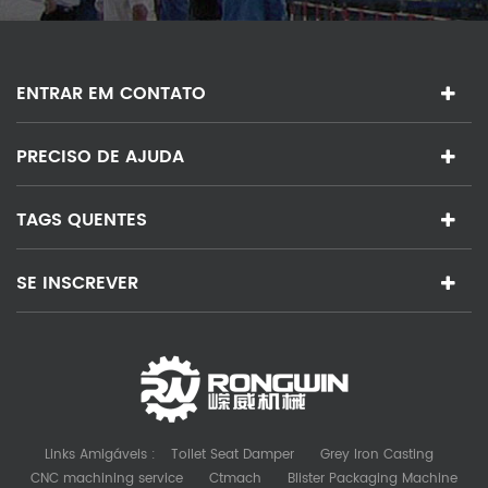
ENTRAR EM CONTATO
PRECISO DE AJUDA
TAGS QUENTES
SE INSCREVER
Links Amigáveis :
Toilet Seat Damper
Grey Iron Casting
CNC machining service
Ctmach
Blister Packaging Machine