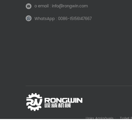
o email :
info@rongwin.com
WhatsApp :
0086-15156147667
Links Amigáveis :
Toilet
Die Casting Machine Manufacturer
Battery La
Gl