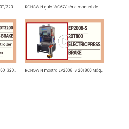
RONGWIN orienta você WD67K-160T/3200 TP10S controlador barra de torção CNC prensa freio Introdução
RONGWIN guia WC67Y série manual de configuração padrão da máquina dobradeira hidráulica
RONGWIN venda quente WD67K-160T3200 barra de torção 2 eixos TP10S controlador hidráulico CNC imprensa freio
RONGWIN mostra EP2008-S 20T800 Máquina de dobra e dobradeira CNC elétrica completa teste de dobra