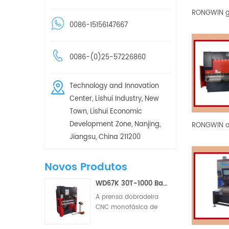
0086-15156147667
0086-(0)25-57226860
Technology and Innovation
Center, Lishui Industry, New
Town, Lishui Economic
Development Zone, Nanjing,
Jiangsu, China 211200
Novos Produtos
WD67K 30T-1000 Barra de Torção Hidráulica Pequena para Prensa Dobradeira CNC de Dois/Três Eixos
A prensa dobradeira
CNC monofásica de
pequeno porte é um
equipamento CNC para