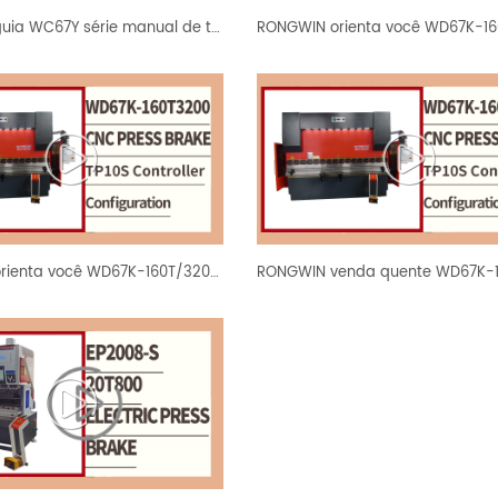
RONGWIN guia WC67Y série manual de teste de dobra da máquina dobradeira hidráulica
RONGWIN orienta você WD67K-160T/3200 TP10S controlador barra de torção CNC prensa freio teste de dobra