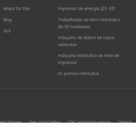
Mapa Do Site
imprensa de energia j23-63t
Blog
Trabalhador de ferro hidráulico
de 110 toneladas
Xml
máquina de dobra de tubos
redondos
máquina hidráulica de freio de
imprensa
nc prensa hidráulica
 Seat Damper
Grey Iron Casting
CNC machining service
Ctmach
b Machine
Glory Zenith
Sheet Metal Machine
kesomachining
S
oreadytomfg
fdsrollformingmachine
Stamping Mold Components