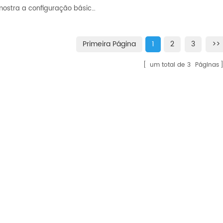
RONGWIN mostra a configuração básica da dobradeira elétrica EP2008-S
Primeira Página
1
2
3
>>
um total de
3
Páginas