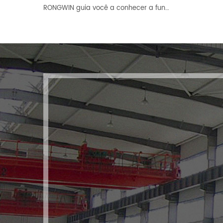
etc., sendo uma
RONGWIN guia você a conhecer a função de EP-D 30T1200 SYNTEC 73BA prensa dobradeira CNC
Personalize as
escolha ideal para
máquinas e moldes
produção de peças
que precisa e tenha
leves.
tudo o que precisa
num só lugar. solução.
Esta linha inclui
dispositivo de
alimentação
automática, prensa
pneumática JH21
personalizada e outros
itens personalizados.
moldes para diferentes
peças de trabalho.