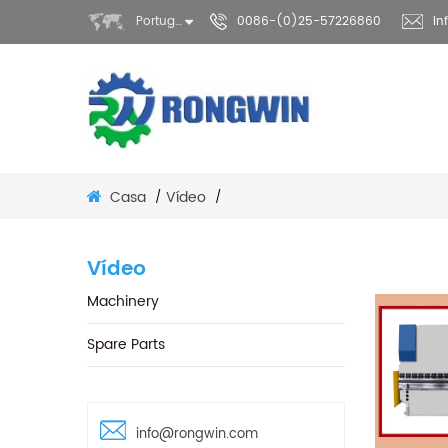
Português
0086-(0)25-57226860
in
Casa
Vídeo
/
/
Vídeo
Machinery
Spare Parts
info@rongwin.com