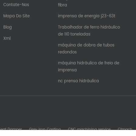
Contate-Nos
fibra
Mapa Do Site
imprensa de energia j23-63t
Blog
Trabalhador de ferro hidráulico
de 110 toneladas
Xml
máquina de dobra de tubos
redondos
máquina hidráulica de freio de
imprensa
nc prensa hidráulica
 Seat Damper
Grey Iron Casting
CNC machining service
Ctmach