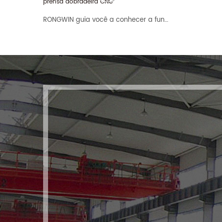
melhor se adapte às
liga de alumínio, cobre,
suas necessidades.
etc., sendo uma
RONGWIN guia você a conhecer a função de EP-D 30T1200 SYNTEC 73BA prensa dobradeira CNC
Personalize as
escolha ideal para
máquinas e moldes
produção de peças
que precisa e tenha
leves.
tudo o que precisa
num só lugar. solução.
Esta linha inclui
dispositivo de
alimentação
automática, prensa
pneumática JH21
personalizada e outros
itens personalizados.
moldes para diferentes
peças de trabalho.