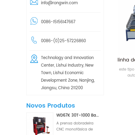
info@rongwin.com
0086-15156147667
0086-(0)25-57226860
Technology and Innovation
Center, Lishui Industry, New
este tip
Town, Lishui Economic
aut
Development Zone, Nanjing,
principa
em aço t
Jiangsu, China 211200
capacid
1000-2
Novos Produtos
com dime
linha
WD67K 30T-1000 Barra de Torção Hidráulica Pequena para Prensa Dobradeira CNC de Dois/Três Eixos
automa
A prensa dobradeira
CNC monofásica de