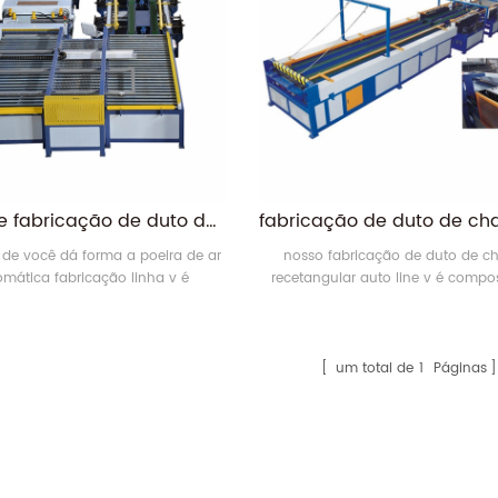
linha de fabricação de duto de ar automática moldada v
o de você dá forma a poeira de ar
nosso fabricação de duto de c
omática fabricação linha v é
recetangular auto line v é compo
lmente para formação de flanges
estante, nivelamento em relevo,
df / angular em forma de c com
apontada hidráulica e abertura qu
ade de processamento diária de
máquina de cisalhamento hidráu
500 metros quadrados. Somente
máquina de corte de ângulo 
um total de
1
Páginas
nsões de entrada em duto, esta
deslocamento de ângulo de articu
 de produção pode completar
agulha de manipulador assumi
ticamente o desenrolamento, o
plataforma de alimentação, flan
nivelamento, o 8
junção de placa e máqui8