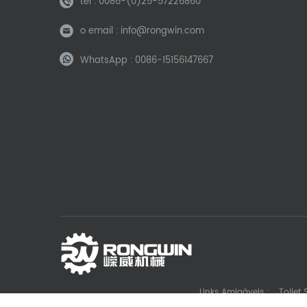
tel :
0086-(0)25-57226860
o email :
info@rongwin.com
WhatsApp :
0086-15156147667
Links Amigáveis :
Toilet