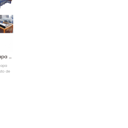
fabricação de duto de chapa recetangular auto line v
hapa
sto de
 boca
adrada,
lico,
de
lação,
u uma
ge de