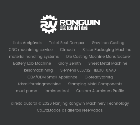
Links Amigáveis :
Toilet Seat Damper
Grey Iron Casting
CNC machining service
Ctmach
Blister Packaging Machine
material handling systems
Die Casting Machine Manufacturer
Battery Lab Machine
Glory Zenith
Sheet Metal Machine
kesomachining
Siemens 6ES7321-1BL00-0AA0
OEM/ODM Small Appliance
Gloreadytomfg
fdsrollformingmachine
Stamping Mold Components
mud pump
jaminnartool
Custom Aluminum Profile
direito autoral © 2026 Nanjing Rongwin Machinery Technology
Co.,Ltd.todos os direitos reservados.