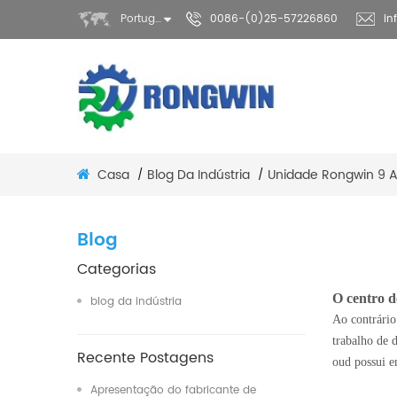
Português
0086-(0)25-57226860
in
Casa
Blog Da Indústria
Unidade Rongwin 9 A
/
/
Blog
Categorias
O centro 
blog da indústria
Ao contrário
trabalho de 
Recente Postagens
ou
d
possui e
Apresentação do fabricante de