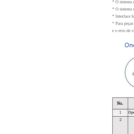
* O sistema 
* O sistema
* Interface 
* Para peças
e o erro de 