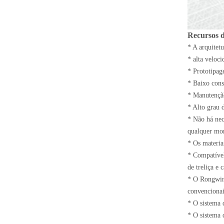
Recursos 
* A arquitet
* alta veloci
* Prototipag
* Baixo cons
* Manutenção
* Alto grau 
* Não há nec
qualquer mo
* Os materiai
* Compatível
de treliça e
* O Rongwin 
convencionai
* O sistema 
* O sistema 