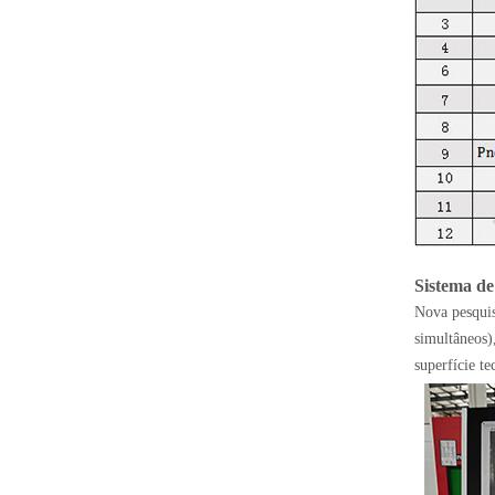
Sistema d
Nova pesquis
simultâneos)
superfície t