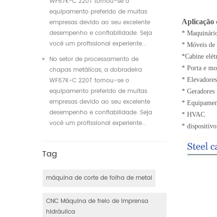
WF67K-C 220T tornou-se o
equipamento preferido de muitas
Aplicação
empresas devido ao seu excelente
desempenho e confiabilidade. Seja
* Maquinário
você um profissional experiente...
* Móveis de
*Cabine elét
No setor de processamento de
* Porta e mo
chapas metálicas, a dobradeira
WF67K-C 220T tornou-se o
* Elevadores
equipamento preferido de muitas
* Geradores
empresas devido ao seu excelente
* Equipament
desempenho e confiabilidade. Seja
* HVAC
você um profissional experiente...
* dispositiv
Tag
máquina de corte de folha de metal
CNC Máquina de freio de imprensa
hidráulica