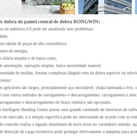
de dobra do painel central de dobra RONGWIN:
ura da indústria 4.0 pode ser atualizada sem problemas;
dade;
em rápida de peças de alta consistência;
umo de energia;
 diária simples e de baixo custo;
de automação, operação simples, baixa necessidade manual;
essidade de moldar, formas complexas (ângulo reto da dobra superior ou inferio
mento;
s aplicáveis ​​são largos, principalmente aço inoxidável, chapa laminada a frio,
 com vários métodos de carregamento e descarregamento: carregamento e des
 carregamento e descarregamento do braço robótico são opcionais;
Intelligent Bending Center possui uma grande variedade de interfaces de soft
s do mercado, e a seleção específica pode ser selecionada de acordo com as reai
de controle realiza a ligação simultânea de nove eixos no verdadeiro sentido, 
de detecção de carga excêntrica pode proteger efetivamente a máquina para prot